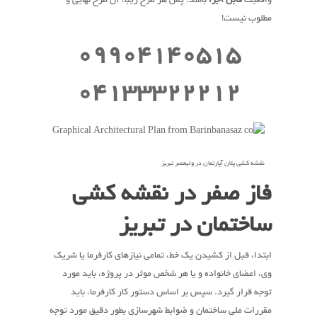
واقعیت
قابل اجرا
باشد. پس هر طرح زیبا، آن طرح نهایی و
مطلوب نیست!
09904140515
04133322212
نقشه کشی پلان آپارتمان در ولیعصر تبریز
فاز صفر در نقشه کشی
ساختمان در تبریز
ابتدا، قبل از کشیدن یک خط، تمامی نیازهای کارفرما یا شریک
وی، اعضای خانواده و یا هر شخص موثر در پروژه، باید مورد
توجه قرار گیرد. سپس بر اساس دستور کار کارفرما، باید
مقررات ملی ساختمان و ضوابط شهرسازی بطور دقیق مورد توجه