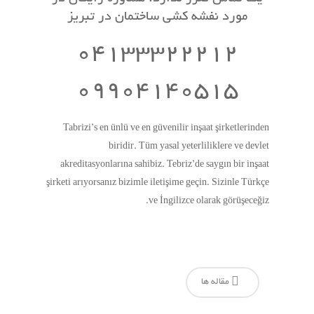
مورد نفشه کشی ساختمان در تبریز
04133322212
09904140515
Tabrizi’s en ünlü ve en güvenilir inşaat şirketlerinden
biridir. Tüm yasal yeterliliklere ve devlet
akreditasyonlarına sahibiz. Tebriz’de saygın bir inşaat
şirketi arıyorsanız bizimle iletişime geçin. Sizinle Türkçe
ve İngilizce olarak görüşeceğiz.
مقاله ها